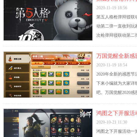
启时间详情介绍
2020-11-19 18:56
第五人格枪弹辩驳联
动第二弹一直收到玩
次枪弹辩驳联动第二
万国觉醒全新感
分享
2020-11-19 18:54
2020年全新的感恩
下来小编就为大家详细
吧。万国觉醒2020
鸿图之下开服活
2020-10-21 11:30
鸿图之下开服活动一