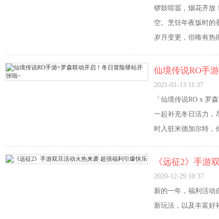
锣鼓喧嚣，烟花齐放
空。烹饪年夜饭时的
岁月变更，但唯有热闹
聆听——就请尽情享
启！
仙境传说RO手
2021-01-13 11:37
「仙境传说RO x 
一起补充冬日活力，尽
时入驻米德加尔特，
《远征2》手游
2020-12-29 10:37
新的一年，福利活动
新玩法，以及丰富好