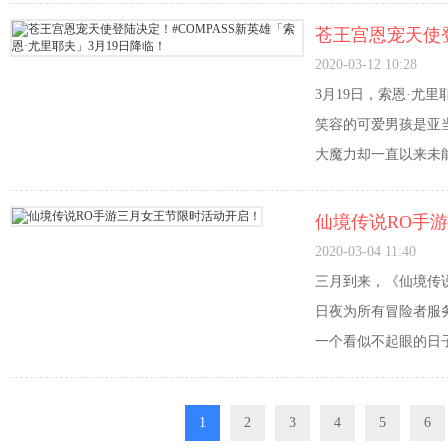
苍王宫恩宠天使登
夫」3月19日降
2020-03-12 10:28
3月19日，索恩·尤
笑容的可爱男孩是亚
大魔力却一直以来未
仙境传说RO手
2020-03-04 11:40
三月到来，《仙境传
日夜为所有冒险者服
一个看似不起眼的日
为“女王大人”？
1
2
3
4
5
6