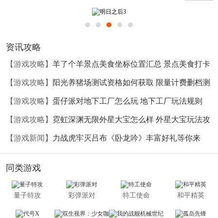
游戏介绍
《明日之后》是网易自研的一款开放世界生存MMO手游，在
这里，你将被置身于被病毒袭击后的废土世界，面临被病毒
资讯攻略
改造的感染者和恶劣的生存环境，其他的玩家亦会和你争夺
有限的资源。
【游戏攻略】
羊了个羊景点美食坐标位置汇总 景点美食打卡
在这里，你不会受制于角色和等级，而是可以自由和其余幸
坐标大全
【游戏攻略】
阳光养猪场测试资格如何获取 限量计费删档测
存者们一起采集、制造、使用获得的资源，你所做的一切，
试资格如何获得
【游戏攻略】
蛋仔派对地下工厂怎么玩 地下工厂玩法规则
都是为了让自己能够在这个世界中活下去。
【游戏攻略】
霓虹深渊无限外星大宝怎么样 外星大宝玩法攻
略
【游戏新闻】
力战虎牢灭吕布《卧龙吟》丰富好礼等你来
同类游戏
量子特攻
彩弹派对
特工使命
和平精英