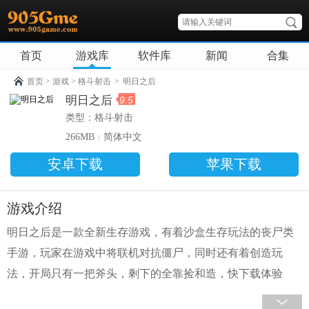
首页
游戏库
软件库
新闻
合集
首页
>
游戏
>
格斗射击
>
明日之后
明日之后
9.5
类型：
格斗射击
266MB
简体中文
安卓下载
苹果下载
游戏介绍
明日之后是一款全新生存游戏，有着沙盒生存玩法的丧尸类
手游，玩家在游戏中将联机对抗僵尸，同时还有着创造玩
法，开局只有一把斧头，剩下的全靠捡和造，快下载体验
吧！