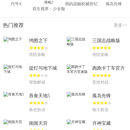
代号X
我的战舰机械世纪
孤岛先锋
双生视界：少女咖
啡枪2
热门推荐
更多>>
鸿图之下
三国志战略版
塔防策略
塔防策略
提灯与地下城
跑跑卡丁车官方
竞速版
冒险解谜
竞技对战
吞食天地5
孤岛先锋
角色扮演
格斗射击
闹闹天宫
月神宝藏