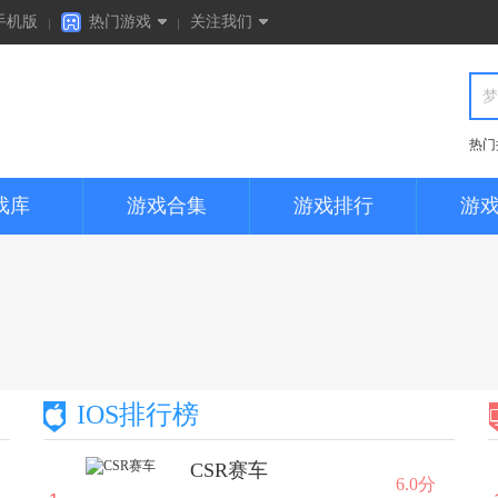
手机版
热门游戏
关注我们
cf手游
秦时明月
热门
炉石传说
全民突击
戏库
游戏合集
游戏排行
游
部落冲突
火影忍者
IOS排行榜
CSR赛车
6.0分