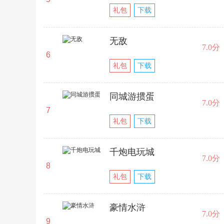
礼包
下载
无敌
7.0分
6
礼包
下载
同城游掼蛋
7.0分
7
礼包
下载
千炮电玩城
7.0分
8
礼包
下载
豪情水浒
7.0分
9