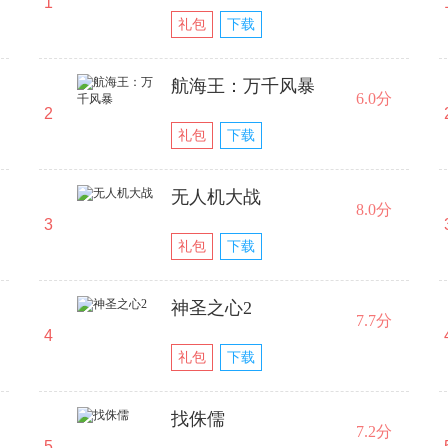
1
礼包
下载
航海王：万千风暴
6.0分
2
礼包
下载
无人机大战
8.0分
3
礼包
下载
神圣之心2
7.7分
4
礼包
下载
找侏儒
7.2分
5