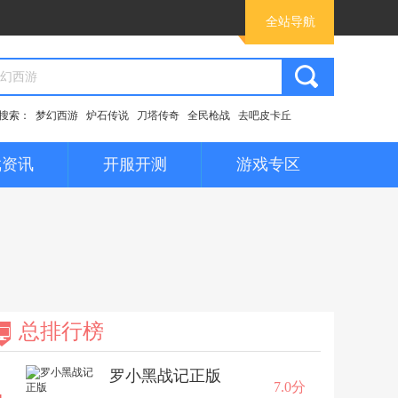
全站导航
搜索：
梦幻西游
炉石传说
刀塔传奇
全民枪战
去吧皮卡丘
戏资讯
开服开测
游戏专区
总排行榜
罗小黑战记正版
7.0分