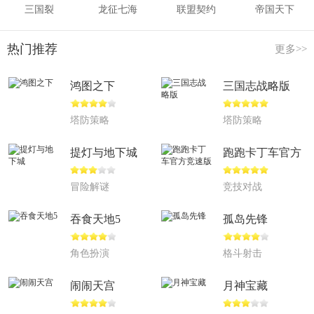
三国裂
龙征七海
联盟契约
帝国天下
热门推荐
更多>>
鸿图之下
三国志战略版
塔防策略
塔防策略
提灯与地下城
跑跑卡丁车官方
竞速版
冒险解谜
竞技对战
吞食天地5
孤岛先锋
角色扮演
格斗射击
闹闹天宫
月神宝藏