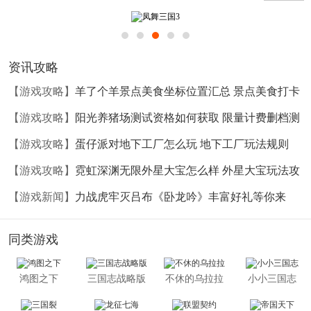
牌的极致战斗，没有即时战斗累人的轻松化游戏，副本策略
搭配，机智PVP，一切纷争，等你解答。
资讯攻略
【游戏攻略】
羊了个羊景点美食坐标位置汇总 景点美食打卡
坐标大全
【游戏攻略】
阳光养猪场测试资格如何获取 限量计费删档测
试资格如何获得
【游戏攻略】
蛋仔派对地下工厂怎么玩 地下工厂玩法规则
【游戏攻略】
霓虹深渊无限外星大宝怎么样 外星大宝玩法攻
略
【游戏新闻】
力战虎牢灭吕布《卧龙吟》丰富好礼等你来
同类游戏
鸿图之下
三国志战略版
不休的乌拉拉
小小三国志